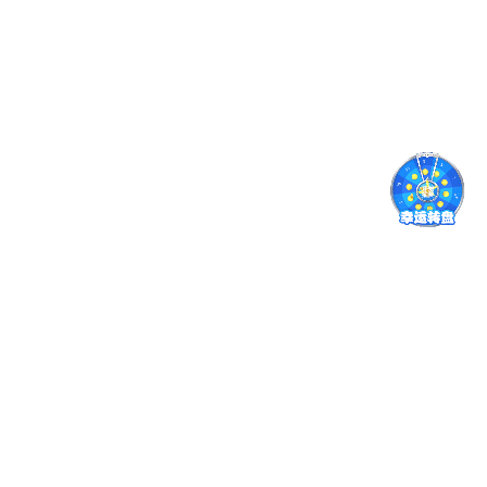
功能模块更新 · 分类查看版本
演进