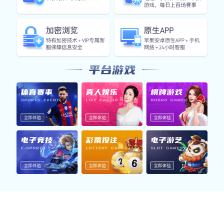
场战略布局的重要性。在全球化背景下，拓展亚洲市
场已成为FIFA未来发展的一项重要任务，而中国和印
度则是实现这一目标的重要支点。
2、转播权的重要性
获得世界杯转播权不仅关乎经济利益，更关系到品牌
曝光率及社会影响力。通过电视和网络直播，FIFA能
够将其品牌直接传播给数以亿计的观众，从而提升其
在全球范围内的知名度。同时，这也为赞助商提供了
更广阔的平台，有助于他们进行品牌宣传与推广。
从历史来看，成功的赛事转播往往能够带来巨额收
益。例如，在欧洲杯或其他重大赛事中，通过合理售
价以及广告投放，可以为主办方带来可观收入。因
此，对于FIFA而言，与中国和印度达成转播协议，将