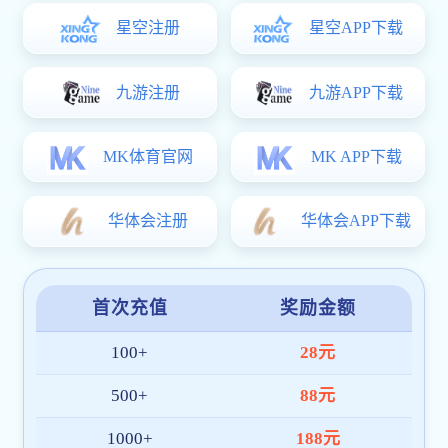
标定为6000万报价
近年来，足球作为全球最受欢迎的体育项目之一，其
影响力不断扩大。尤其是世界杯赛事，更是吸引了无
数球迷的关注。近日，国际足联（FIFA）积极洽谈中
国和印度的世界杯转播权，并将报价目标定为6000万
美元。这一举动不仅显示出FIFA对这两个国家市场潜
力的重视，也反映了足球在亚洲日益增长的影响力。
本文将从四个方面详细阐述这一事件，包括市场潜力
分析、转播权的重要性、对中国和印度足球发展的影
响，以及未来展望与挑战。
1、市场潜力分析