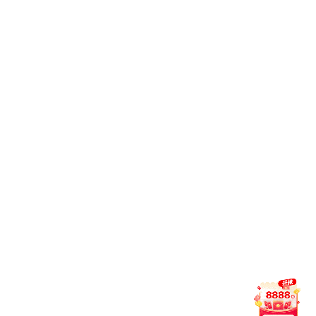
干扰正常发挥。
为了走出这样的困境，教练组有必要加强心理辅导，
通过专业手段帮助球员减压，同时营造积极向上的团
队氛围，使他们能够回归到轻松愉悦的竞技状态中
去。
4、未来展望与改进策略
面对目前尴尬局面，俱乐部必须制定明确的发展战
略。从长远来看，需要考虑如何充分利用姆巴佩这一
超巨星，同时确保其它队员能够融入整体体系，实现
团队合作的发展目标。
首先，应当保持耐心，相信经过一定时间后球队能够
逐渐找到最优解。与此同时，加强训练中的沟通与协