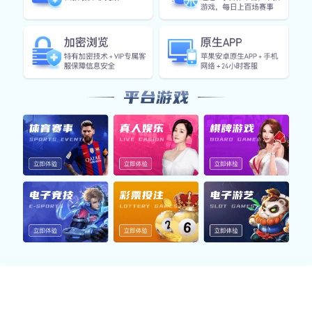
此，对战术进行有效调整并持续优化是当下亟需解决
的问题。
2、队员表现与个人状态
除了战术层面的因素外，队员们个人状态也是决定球
队表现的重要因素。虽然姆巴佩以其出色的能力著
称，但其他核心球员在他的恢复过程中，也需要承担
更多责任。然而，一些重要球员在关键时刻却未能发
挥出色，使得球队陷入困境。
例如，在一些关键比赛中，有几名进攻球员错失了多
次绝佳机会。他们的不稳定发挥直接导致了比赛结果
的不理想。此外，在防守端，一些后卫在面对对方攻
击时显得无能为力，经常出现致命失误。这些都让原
本依赖于明星球员实力取胜的团队结构变得脆弱。