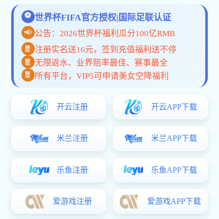
据从这里开始
覆盖实时赛事、专业数据、高清视频，
kb官方网
站APP
与网页版为您提供便捷的体育服务。
APP下载
网页版入口
首页
/
体育焦点
/ 正文
2026-06-06 13:43
65 次阅读
姆巴佩复出后球队状态低迷欧冠止步八强