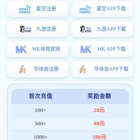
西甲失分惨重
在姆巴佩复出后，球队的状态却出现了明显的低迷，
这一现象引发了广泛关注。在欧冠赛场上，球队止步
于八强，未能如预期晋级，为球迷带来了失落感。同
时，在西甲联赛中，球队也频频失分，影响了争冠形
势。本文将从四个方面详细探讨姆巴佩复出后球队的
状态变化，包括战术调整、队员表现、心理因素和未
来展望，希望通过这些分析为读者提供一个全面的视
角，以理解这一复杂的局面。
1、战术调整与适应性